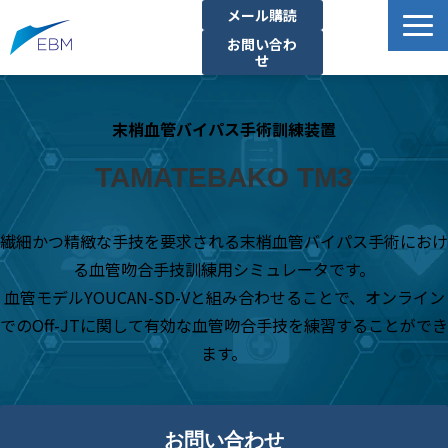
メール購読
お問い合わ
せ
事業内容
末梢血管バイパス手術訓練装置
製品・サービス一覧
プロジェクト・実績
TAMATEBAKO TM3
拠点一覧
お知らせ
繊細かつ精緻な手技を要求される末梢血管バイパス手術におけ
る血管吻合手技訓練用シミュレータです。
イベント
血管モデルYOUCAN-SD-Vと組み合わせることで、オンライン
企業情報
でのOff-JTに関して有効な血管吻合手技を練習することができ
資料ダウンロード
ます。
お問い合わせ