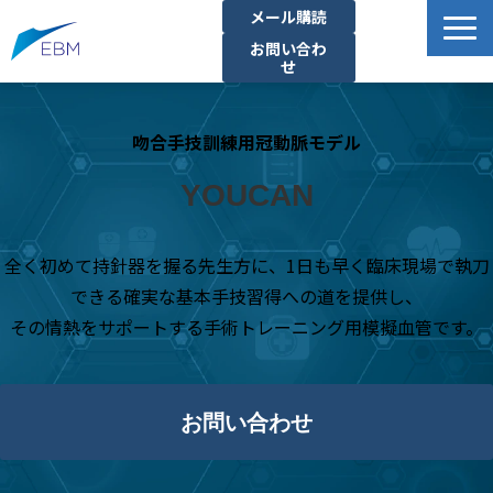
メール購読
お問い合わ
せ
事業内容
吻合手技訓練用冠動脈モデル
製品・サービス一覧
プロジェクト・実績
YOUCAN
拠点一覧
お知らせ
全く初めて持針器を握る先生方に、1日も早く臨床現場で執刀
できる確実な基本手技習得への道を提供し、
イベント
その情熱をサポートする手術トレーニング用模擬血管です。
企業情報
資料ダウンロード
お問い合わせ