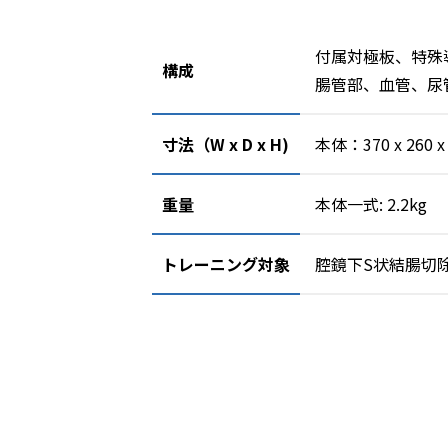
付属対極板、特殊
構成
腸管部、血管、尿
寸法（W x D x H)
本体：370 x 260 x
重量
本体一式: 2.2kg
トレーニング対象
腔鏡下S状結腸切