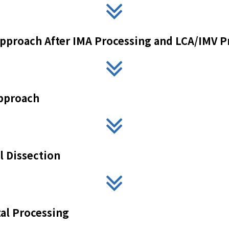
pproach After IMA Processing and LCA/IMV P
Approach
l Dissection
al Processing