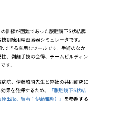
o環境下での訓練が困難であった腹腔鏡下S状結腸
実技訓練用精密臓器シミュレータです。
視覚化できる有用なツールです。手術のなか
要性、剥離手技の会得、チームビルディン
ルです。
東病院、伊藤雅昭先生と弊社の共同研究に
い効果を発揮するため、
「腹腔鏡下S状結
金原出版、編著：伊藤雅昭）」
を参照する