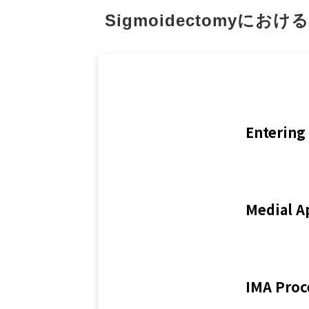
Sigmoidectomyに
Entering
Medial A
IMA Proc