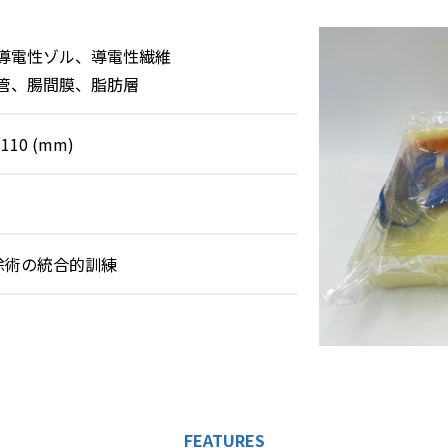
導電性ゾル、導電性繊維
管、腸間膜、脂肪層
 110 (mm)
除術の統合的訓練
FEATURES