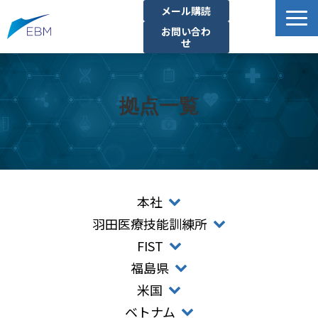
メール購読
お問い合わ
せ
事業内容
製品・サービス一覧
拠点一覧
プロジェクト・実績
拠点一覧
お知らせ
イベント
本社
企業情報
羽田医療技能訓練所
FIST
資料ダウンロード
福島県
米国
ベトナム