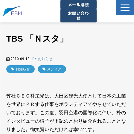
メール購読
お問い合わ
せ
事業内容
TBS 「Ｎスタ」
製品・サービス一覧
プロジェクト・実績
2010-09-13
お知らせ
拠点一覧
お知らせ
メディア
お知らせ
イベント
企業情報
弊社ＣＥＯ朴栄光は、大田区観光大使として日本の工業
資料ダウンロード
を世界にＰＲする仕事をボランティアでやらせていただ
いております。この度、羽田空港の国際化に伴い、朴の
インタビューの様子が下記のとおり紹介されることとな
りました。御笑覧いただければ幸いです。