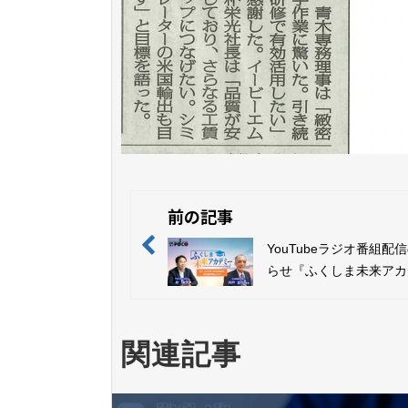
前の記事
YouTubeラジオ番組配
らせ『ふくしま未来アカ
月放送回』
関連記事