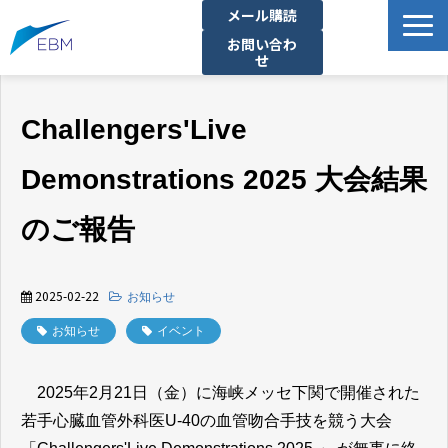
メール購読
お問い合わ
せ
事業内容
Challengers'Live
製品・サービス一覧
プロジェクト・実績
Demonstrations 2025 大会結果
拠点一覧
のご報告
お知らせ
イベント
2025-02-22
お知らせ
企業情報
お知らせ
イベント
資料ダウンロード
2025年2月21日（金）に海峡メッセ下関で開催された
若手心臓血管外科医U-40の血管吻合手技を競う大会