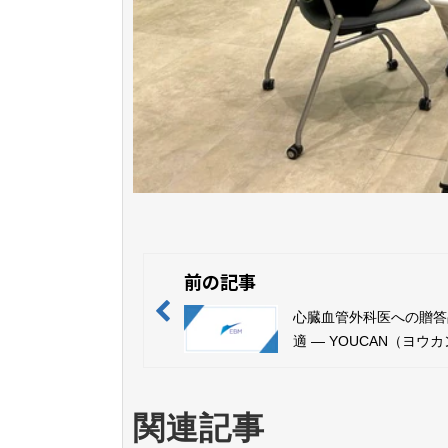
前の記事
心臓血管外科医への贈答
適 ― YOUCAN（ヨウ
関連記事