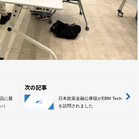
次の記事
品に最
日本政策金融公庫様がEBM Tech
カン）
を訪問されました