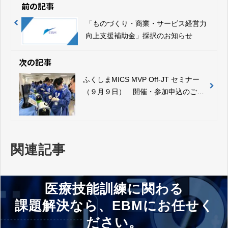
前の記事
「ものづくり・商業・サービス経営力
向上支援補助金」採択のお知らせ
次の記事
ふくしまMICS MVP Off-JT セミナー
（９月９日） 開催・参加申込のご案
内
関連記事
医療技能訓練に関わる
課題解決なら、EBMにお任せく
ださい。