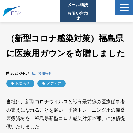
メール購読
お問い合わ
せ
事業内容
（新型コロナ感染対策）福島県
製品・サービス一覧
プロジェクト・実績
に医療用ガウンを寄贈しました
拠点一覧
お知らせ
2020-04-17
お知らせ
イベント
お知らせ
メディア
企業情報
当社は、新型コロナウイルスと戦う最前線の医療従事者
資料ダウンロード
の支えになれることを願い、手術トレーニング用の備蓄
医療資材を「福島県新型コロナ感染対策本部」に無償提
供いたしました。