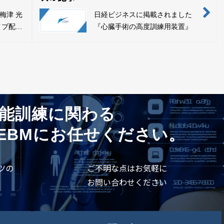
梅津 光
日経ビジネスに掲載されました
ライブ配信
『心臓手術の高度訓練用装置』
（日）
能訓練に関わる
EBMにお任せください。
ツの
ご不明な点はお気軽に
お問い合わせください