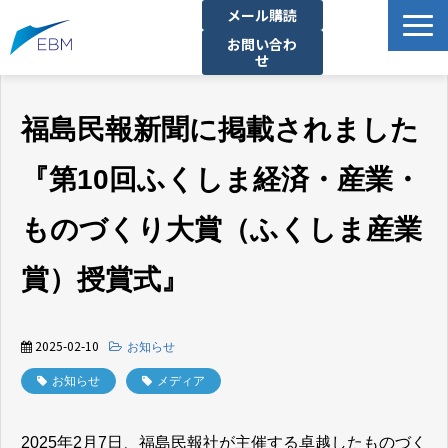
メール購読
お問い合わ
せ
事業内容
福島民報新聞に掲載されました
製品・サービス一覧
プロジェクト・実績
『第10回ふくしま経済・産業・
拠点一覧
ものづくり大賞（ふくしま産業
お知らせ
イベント
賞）授賞式』
企業情報
資料ダウンロード
2025-02-10
お知らせ
お知らせ
メディア
2025年2月7日、福島民報社が主催する卓越したものづく