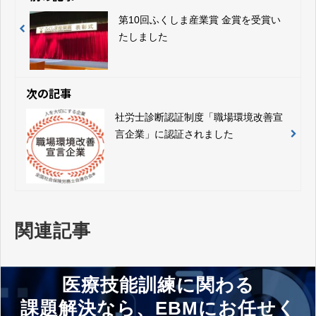
第10回ふくしま産業賞 金賞を受賞い
たしました
次の記事
社労士診断認証制度「職場環境改善宣
言企業」に認証されました
関連記事
医療技能訓練に関わる
課題解決なら、EBMにお任せく