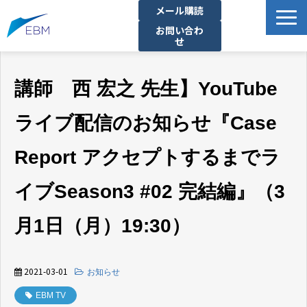
メール購読
お問い合わ
せ
事業内容
講師 西 宏之 先生】YouTube
製品・サービス一覧
プロジェクト・実績
ライブ配信のお知らせ『Case
拠点一覧
Report アクセプトするまでラ
お知らせ
イベント
イブSeason3 #02 完結編』（3
企業情報
月1日（月）19:30）
資料ダウンロード
2021-03-01
お知らせ
EBM TV