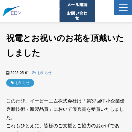
メール購読
お問い合わ
せ
事業内容
祝電とお祝いのお花を頂戴いた
製品・サービス一覧
プロジェクト・実績
しました
拠点一覧
お知らせ
2025-05-01
お知らせ
イベント
お知らせ
企業情報
このたび、イービーエム株式会社は「第37回中小企業優
資料ダウンロード
秀新技術・新製品賞」において優秀賞を受賞いたしまし
た。
これもひとえに、皆様のご支援とご協力のおかげであ